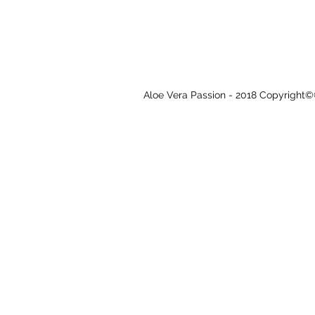
Les compléments alimentaires doiven
régime alimentaire varié et équilibré
une activité physique régulière -
Man
La copie et le téléchargement de cont
Aloe Vera Passion - 2018 Copyright