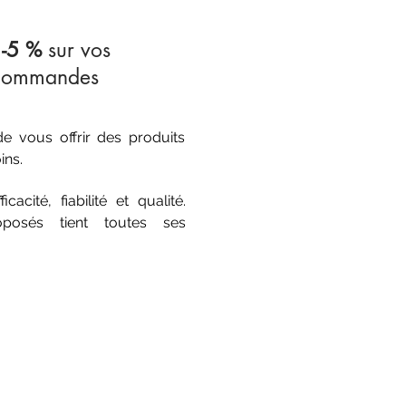
e
-5 %
sur vos
 commandes
 vous offrir des produits
ins.
acité, fiabilité et qualité.
oposés tient toutes ses
CATEGORIES
TOP VENTES