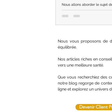
Nous allons aborder le sujet 
mixtes et de leur état. Cela vo
permettra de choisir le bon pr
soins et les adaptés.
Nous vous proposons de déco
équilibrée.
Nos articles riches en conse
vers une meilleure santé.
Que vous recherchiez des con
notre blog regorge de conten
ligne et explorez un univers 
Devenir Client P