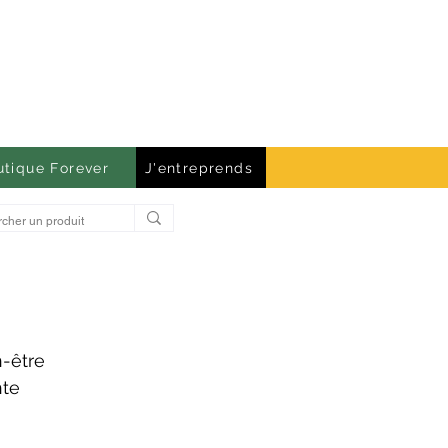
utique Forever
J'entreprends
n-être
nte