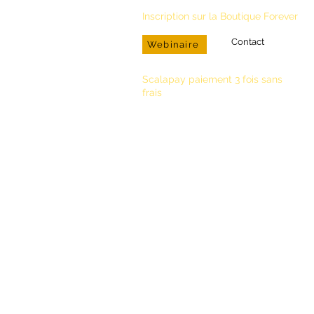
Inscription sur la Boutique Forever
Contact
Webinaire
Scalapay paiement 3 fois sans
frais
Conseillère Bien-Etre & Distributrice
R. Lamoureux
N° Agrément : 33 000 1376 963
Téléphone
+590 690.94.17.34
Email
aloeverapassion97@gmail.com
foreverliving.fr
foreverliving.com
Tri et développement durable
Part
Tous droits réservés
Cooki
Saviez-vous que nos produits sont ve