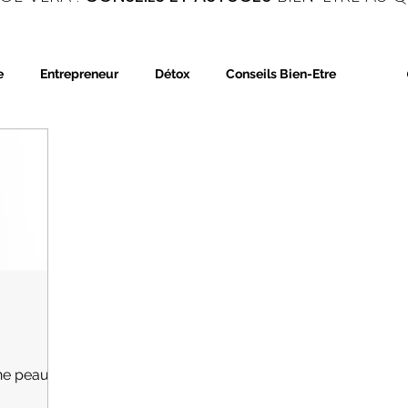
e
Entrepreneur
Détox
Conseils Bien-Etre
trition
Phytothérapie
Aromathérapie
ne peau