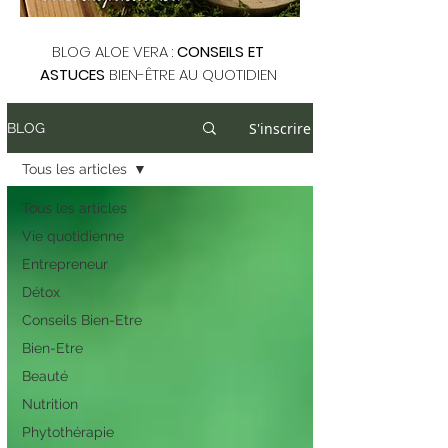
BLOG ALOE VERA :
CONSEILS ET
ASTUCES
BIEN-ÊTRE AU QUOTIDIEN
S'inscrire
BLOG
Tous les articles
Tous les articles
Vie quotidienne
Entrepreneur
Détox
Conseils Bien-Etre
Bien-Etre
Beauté
Nutrition
Phytothérapie