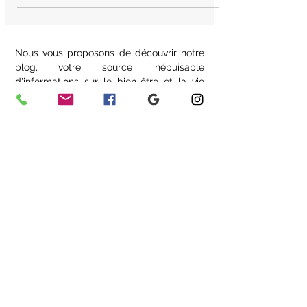
scolaires,
Nous vous proposons de découvrir notre
blog, votre source inépuisable
d'informations sur le bien-être et la vie
équilibrée.
Nos articles riches en conseils pratiques
et tendances actuelles sont là pour vous
accompagner dans votre parcours vers
une meilleure santé.
Que vous recherchiez des conseils
nutritionnels, des idées de remise en
forme ou des astuces pour gérer le
stress, notre blog regorge de contenus
inspirants pour vous aider à atteindre vos
objectifs. Rejoignez notre communauté en