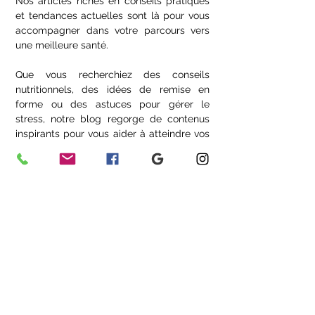
Nos articles riches en conseils pratiques
et tendances actuelles sont là pour vous
accompagner dans votre parcours vers
une meilleure santé.
Que vous recherchiez des conseils
nutritionnels, des idées de remise en
forme ou des astuces pour gérer le
stress, notre blog regorge de contenus
inspirants pour vous aider à atteindre vos
objectifs. Rejoignez notre communauté en
ligne et explorez un univers dédié à la
forme, à la beauté, et à un mode de vie
épanouissant.
Devenir Client Privilégié Forever