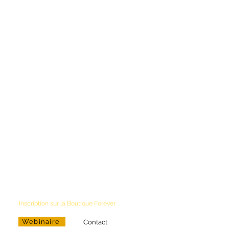
INFORMATIONS PRATIQUES
Entrepreneur Indépendant - Partenaire
de Forever Living
Conseillère Bien-Etre & Distributrice
R. Lamoureux
N° Agrément :
33 000 1376 963
Téléphone
+590 690.94.17.34
Email
aloeverapassion97@gmail.com
Partenaire du Réseau Aloe Vera Pour Tous
foreverliving.fr
foreverliving.com
Inscription sur la Boutique Forever
Webinaire
Contact