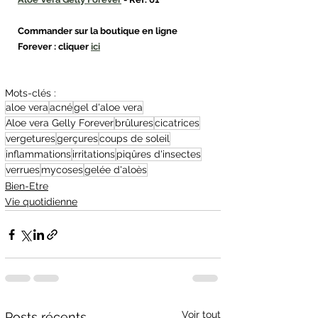
Commander sur la boutique en ligne 
Forever : cliquer
ici
Mots-clés :
aloe vera
acné
gel d'aloe vera
Aloe vera Gelly Forever
brûlures
cicatrices
vergetures
gerçures
coups de soleil
inflammations
irritations
piqûres d'insectes
verrues
mycoses
gelée d'aloès
Bien-Etre
Vie quotidienne
Voir tout
Posts récents