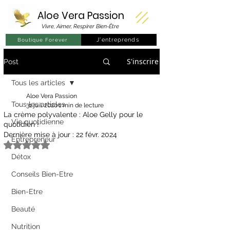
Aloe Vera
Passion
Vivre, Aimer, Respirer Bien-Être
J'entreprends
Boutique Forever
S'inscrire
Post
Tous les articles
Aloe Vera Passion
Tous les articles
31 juil. 2020
1 min de lecture
La crème polyvalente : Aloe Gelly pour le
Vie quotidienne
quotidien !
Dernière mise à jour :
22 févr. 2024
Entrepreneur
Noté NaN étoiles sur 5.
Détox
Conseils Bien-Etre
Bien-Etre
Beauté
Nutrition