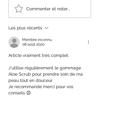
Comment utiliser
Comment ralenti
Commenter et noter...
efficacement la crème
taches brunes su
Aloe Propolis Forever ?
peau avec Forev
EPIBLANC ?
Les plus récents
Membre inconnu
08 août 2020
Article vraiment très complet. 
J'utilise régulièrement le gommage 
Aloe Scrub pour prendre soin de ma 
peau tout en douceur.
Je recommande merci pour vos 
conseils 😊