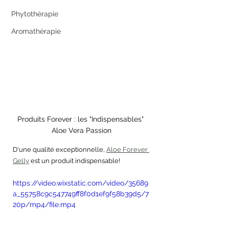
Phytothérapie
Aromathérapie
Produits Forever : les "Indispensables" 
Aloe Vera Passion
D'une qualité exceptionnelle, 
Aloe Forever 
Gelly
 est un produit indispensable!
https://video.wixstatic.com/video/35689
a_55758c9c547749ff8f0d1ef9f58b39d5/7
20p/mp4/file.mp4