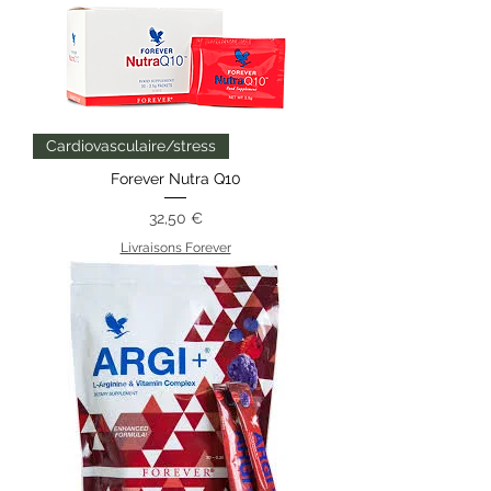
Cardiovasculaire/stress
Forever Nutra Q10
Prix
32,50 €
Livraisons Forever