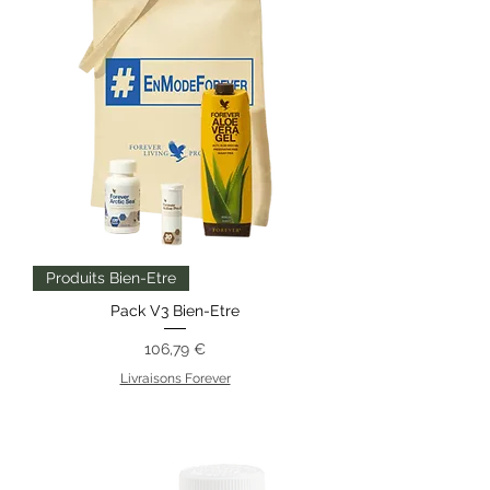
Produits Bien-Etre
Pack V3 Bien-Etre
Prix
106,79 €
Livraisons Forever