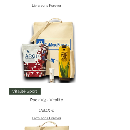
Livraisons Forever
Vitalité Sport
Pack V3 - Vitalité
Prix
138,15 €
Livraisons Forever