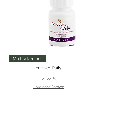
Multi vitamines
Forever Daily
Prix
21,22 €
Livraisons Forever