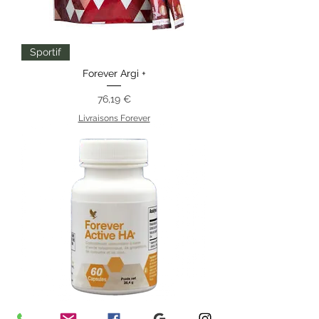
Sportif
Forever Argi +
Prix
76,19 €
Livraisons Forever