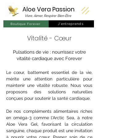
Aloe Vera
Passion
Vivre, Aimer, Respirer Bien-Être
J'entreprends
Boutique Forever
Vitalité -
Cœur
Pulsations de vie : n
ourrissez votre
v
italité c
ardiaque avec Forever
Le cœur, battement essentiel de la vie,
mérite une attention particulière pour
maintenir une vitalité robuste. Nous vous
proposons des solutions naturelles
conçues pour soutenir la santé cardiaque.
De nos compléments alimentaires riches
en oméga-3 comme l'Arctic Sea, à notre
Aloe Vera Gel, favorisant la circulation
sanguine, chaque produit est une invitation
à nourrir votre cœur. Prenez soin de ce