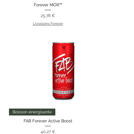
Forever MÓR™
Prix
25,78 €
Livraisons Forever
Boisson énergisante
FAB Forever Active Boost
Prix
40,27 €