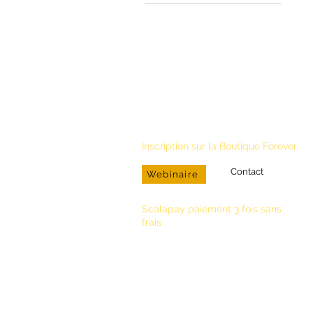
17 €
37 €
INFORMATIONS PRATIQUES
Inscription sur la Boutique Forever
Contact
Webinaire
Scalapay paiement 3 fois sans
frais
Conseillère Bien-Etre & Distributrice
R. Lamoureux
N° Agrément : 33 000 1376 963
Téléphone
+590 690.94.17.34
Email
aloeverapassion97@gmail.com