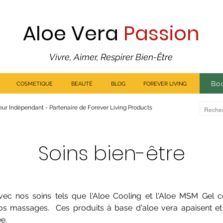
Aloe Vera
Passion
Vivre, Aimer, Respirer Bien-Être
Bo
COSMETIQUE
BEAUTÉ
BLOG
FOREVER LIVING
ur Indépendant - Partenaire de Forever Living Products
Soins bien-être
vec nos soins tels que l'Aloe Cooling et l'Aloe MSM Gel c
 vos massages. Ces produits à base d'aloe vera apaisent et
ée.