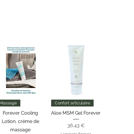
Aperçu rapide
Aperçu rapide
Massage
Confort articulaire
Forever Cooling
Aloe MSM Gel Forever
Lotion, crème de
Prix
36,43 €
massage
Livraisons Forever