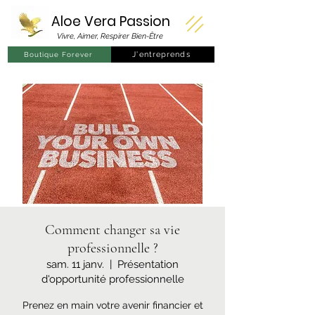
Aloe Vera
Passion
Vivre, Aimer, Respirer Bien-Être
J'entreprends
Boutique Forever
Comment changer sa vie
professionnelle ?
sam. 11 janv.
  |  
Présentation
d'opportunité professionnelle
Prenez en main votre avenir financier et