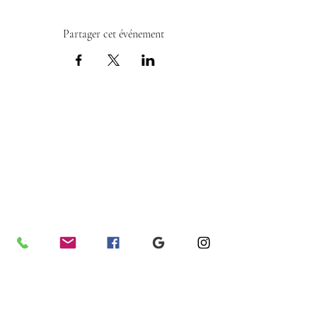
Partager cet événement
INFORMATIONS PRATIQUES
Entrepreneur Indépendant - Partenaire
de Forever Living
Conseillère Bien-Etre & Distributrice
R. Lamoureux
N° Agrément :
33 000 1376 963
Téléphone
+590 690.94.17.34
Email
aloeverapassion97@gmail.com
Partenaire du Réseau Aloe Vera Pour Tous
foreverliving.fr
foreverliving.com
Inscription sur la Boutique Forever