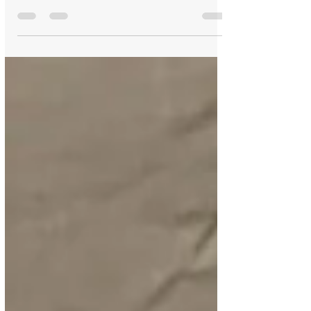
Découvrez les signes d'alerte indiquant que
votre corps a besoin d'une détox avec la cure
C9