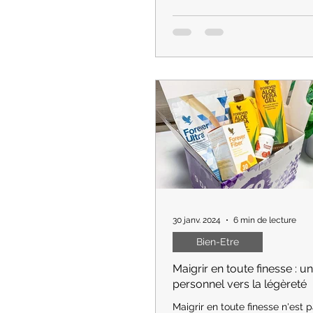
Être une maman épanouie tou
jonglant avec les défis de la vi
professionnelle est un équilibre
mais tout à fait réalisable.
30 janv. 2024
6 min de lecture
Bien-Etre
Maigrir en toute finesse : 
personnel vers la légèreté
Maigrir en toute finesse n'est 