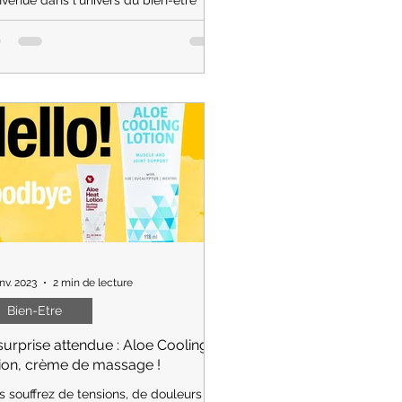
me, une exploration délicate des soins
cifiques de Forever Living, conçus
 répondre aux...
nv. 2023
2 min de lecture
Bien-Etre
surprise attendue : Aloe Cooling
ion, crème de massage !
s souffrez de tensions, de douleurs