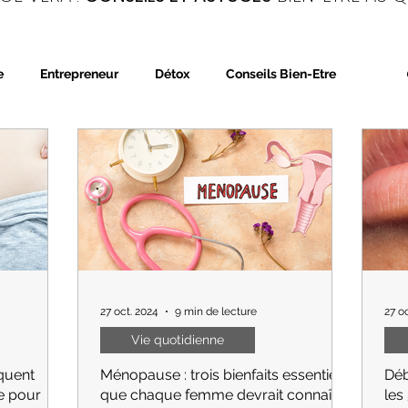
e
Entrepreneur
Détox
Conseils Bien-Etre
trition
Phytothérapie
Aromathérapie
27 oct. 2024
9 min de lecture
27 o
Vie quotidienne
iquent
Ménopause : trois bienfaits essentiels
Déb
e pour
que chaque femme devrait connaître
les