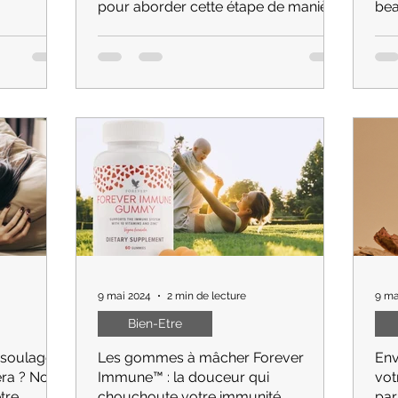
pour aborder cette étape de manière
bea
positive
fficile ?
Comment les produits Forever peuvent ils
Poin
indiquant
aider les femmes à vivre la ménopause de
nett
e détox
manière positive ? Nos trois bienfaits pour
esse
le bien-être.
puri
9 mai 2024
2 min de lecture
9 ma
Bien-Etre
soulager
Les gommes à mâcher Forever
Env
era ? Nos
Immune™ : la douceur qui
vot
tre
chouchoute votre immunité
par