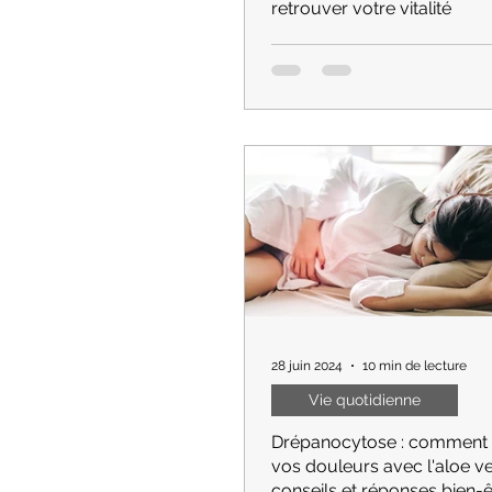
retrouver votre vitalité
Fatigue, peau terne, digestion di
Découvrez les signes d'alerte 
que votre corps a besoin d'un
avec la cure C9
28 juin 2024
10 min de lecture
Vie quotidienne
Drépanocytose : comment 
vos douleurs avec l'aloe v
conseils et réponses bien-ê