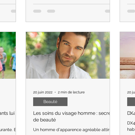
e de poids,
osse
Secrets d'une peau resplendissante !
 vers la
musc
Découvrez mes astuces pour un éclat
Cool
naturel au quotidien. Transformez votre
peau naturellement.
20 juin 2022
2 min de lecture
20 j
Beauté
nts lui
Les soins du visage homme : secrets
DX4
de beauté
DX4
habi
urante. Elle
Un homme d'apparence agréable attire le