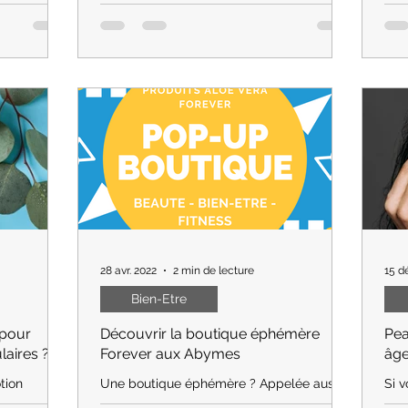
pen
se du
regard. Alors, quel rituel beauté adopter
bas
des
pour l'homme ?
28 avr. 2022
2 min de lecture
15 d
Bien-Etre
 pour
Découvrir la boutique éphémère
Pea
laires ?
Forever aux Abymes
âg
tion
Une boutique éphémère ? Appelée aussi
Si v
Pop Up Store, c'est similaire à un point de
pré