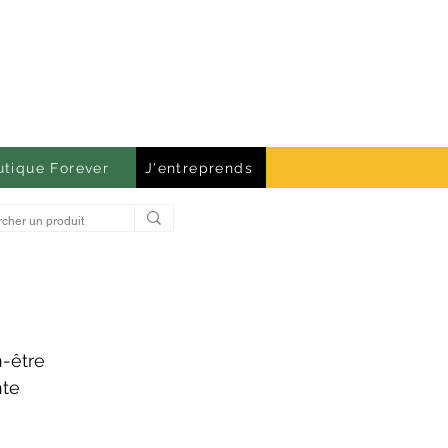
utique Forever
J'entreprends
n-être
nte