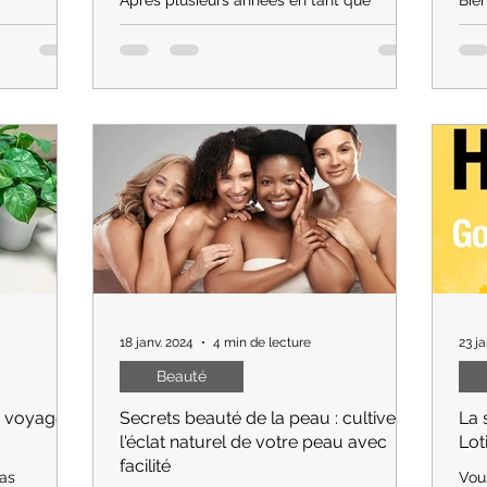
distributrice, ayant dépassé la soixantaine,
inti
t en
je trouve une immense satisfaction dans
spé
e
cette activité.
pour
 délicat,
18 janv. 2024
4 min de lecture
23 ja
Beauté
un voyage
Secrets beauté de la peau : cultivez
La 
l'éclat naturel de votre peau avec
Lot
facilité
pas
Vou