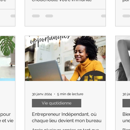
être
 en
L'été approche et le tourbillon de la vie
Dan
uvent marqué
peut rendre notre système immunitaire un
tro
 osseuses
peu groggy. C'est là que les gummies
base
multivitaminés...
fitn
30 janv. 2024
5 min de lecture
30 j
Vie quotidienne
 pour
Entrepreneur Indépendant, où
Bie
 et vie
chaque lieu devient mon bureau
une
Après plusieurs années en tant que
Bie