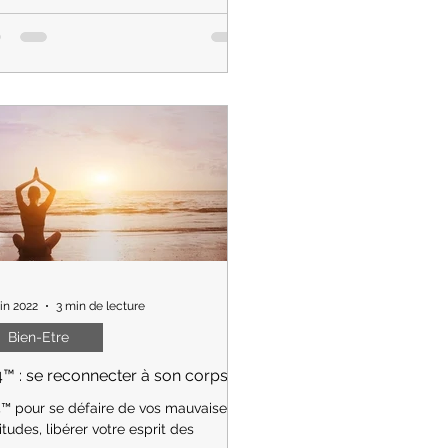
use, articulaire, tendineuse,
ulaire, dorsale, etc... Découvrez Aloe
ing Lotion Forever !
uin 2022
3 min de lecture
Bien-Etre
™ : se reconnecter à son corps
™ pour se défaire de vos mauvaises
tudes, libérer votre esprit des