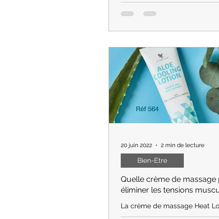
survient le plus souvent à cau
rythme scolaire trop soutenu, 
activités extra scolaires,
20 juin 2022
2 min de lecture
Bien-Etre
Quelle crème de massage
éliminer les tensions muscu
La crème de massage Heat Lo
Forever est polyvalente et