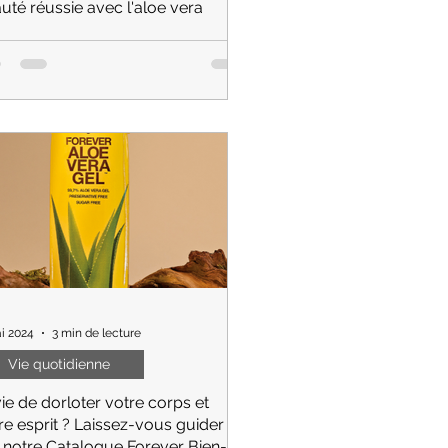
uté réussie avec l'aloe vera
ts noirs : notre routine beauté pour
oyer la peau de l’extérieur est
ntiel; tout aussi important de la
fier de l’intérieur.
i 2024
3 min de lecture
Vie quotidienne
ie de dorloter votre corps et
re esprit ? Laissez-vous guider
 notre Catalogue Forever Bien-