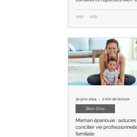
Drépanocytose. Pour ceux qui
souffrent, le quotidien est so
par des douleurs musculaires,
très intenses, une fatigue
30 janv. 2024
2 min de lecture
Bien-Etre
Maman épanouie : astuces
concilier vie professionnelle
familiale