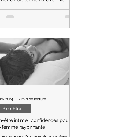
 !
s le catalogue Forever Bien-Etre, vous
uverez les catégories de produits à
 d'aloe vera : beauté, Forme, nutrition,
ess, détox
anv. 2024
2 min de lecture
Bien-Etre
n-être intime : confidences pour
 femme rayonnante
nvenue dans l'univers du bien-être