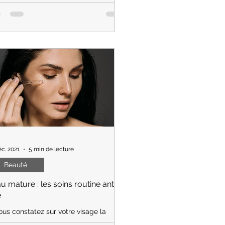
sées négatives avec une approche
ée sur la pleine conscience
éc. 2021
5 min de lecture
Beauté
u mature : les soins routine anti-
e
ous constatez sur votre visage la
sence de rides ou ridules, que votre