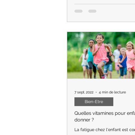
simplement une quête de pert
mais une aventure personnelle
légèreté et...
7 sept. 2022
4 min de lecture
Bien-Etre
Quelles vitamines pour enfa
donner ?
La fatigue chez l'enfant est co