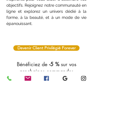
stress, notre blog regorge de contenus
inspirants pour vous aider à atteindre vos
objectifs. Rejoignez notre communauté en
ligne et explorez un univers dédié à la
forme, à la beauté, et à un mode de vie
épanouissant.
Devenir Client Privilégié Forever
Bénéficiez de
-5 %
sur vos
prochaines commandes
Nous avons pour mission de vous offrir des
produits bien-être adaptés à vos besoins.
Nous vous garantissons efficacité, fiabilité
et qualité. Chacun des articles proposés
tient toutes ses promesses !