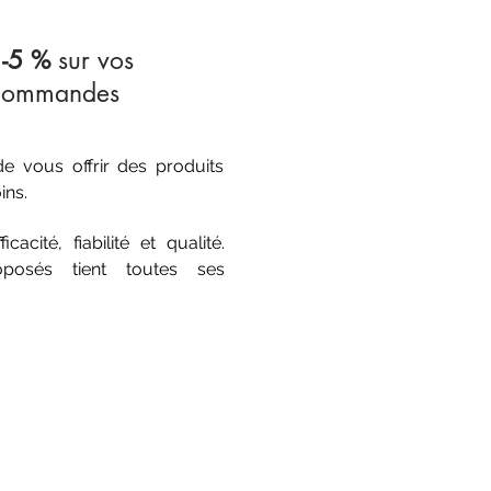
e
-5 %
sur vos
 commandes
 vous offrir des produits
ins.
acité, fiabilité et qualité.
oposés tient toutes ses
CATEGORIES
TOP VENTES