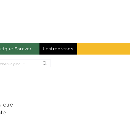
utique Forever
J'entreprends
n-être
nte