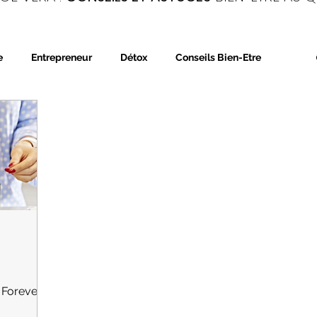
e
Entrepreneur
Détox
Conseils Bien-Etre
trition
Phytothérapie
Aromathérapie
e Forever