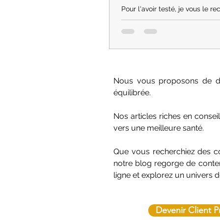
Pour l'avoir testé, je vous le
car il m'a bien aidé pour mon t
intestinal.
Nous vous proposons de déco
équilibrée.
Nos articles riches en conse
vers une meilleure santé.
Que vous recherchiez des con
notre blog regorge de conten
ligne et explorez un univers 
Devenir Client P