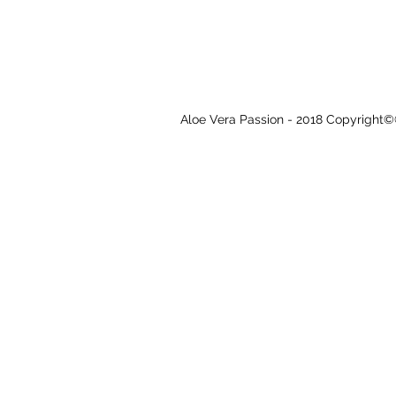
Les compléments alimentaires doiven
régime alimentaire varié et équilibré
une activité physique régulière -
Man
La copie et le téléchargement de cont
Aloe Vera Passion - 2018 Copyright