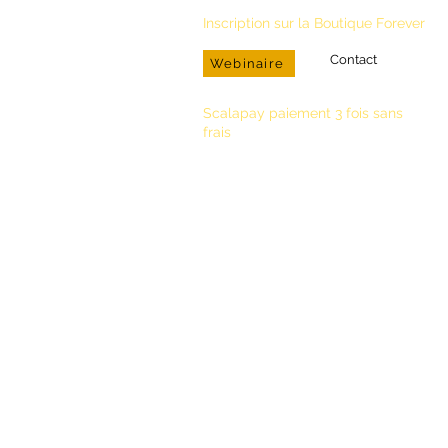
Inscription sur la Boutique Forever
Contact
Webinaire
Scalapay paiement 3 fois sans
frais
Conseillère Bien-Etre & Distributrice
R. Lamoureux
N° Agrément : 33 000 1376 963
Téléphone
+590 690.94.17.34
Email
aloeverapassion97@gmail.com
foreverliving.fr
foreverliving.com
Tri et développement durable
Part
Tous droits réservés
Cooki
Saviez-vous que nos produits sont ve