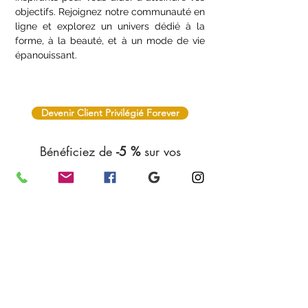
stress, notre blog regorge de contenus
inspirants pour vous aider à atteindre vos
objectifs. Rejoignez notre communauté en
ligne et explorez un univers dédié à la
forme, à la beauté, et à un mode de vie
épanouissant.
Devenir Client Privilégié Forever
Bénéficiez de
-5 %
sur vos
prochaines commandes
Nous avons pour mission de vous offrir des
produits bien-être adaptés à vos besoins.
Nous vous garantissons efficacité, fiabilité
et qualité. Chacun des articles proposés
tient toutes ses promesses !