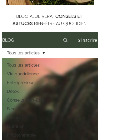
BLOG ALOE VERA :
CONSEILS ET
ASTUCES
BIEN-ÊTRE AU QUOTIDIEN
S'inscrire
BLOG
Tous les articles
Tous les articles
Vie quotidienne
Entrepreneur
Détox
Conseils Bien-Etre
Bien-Etre
Beauté
Nutrition
Phytothérapie