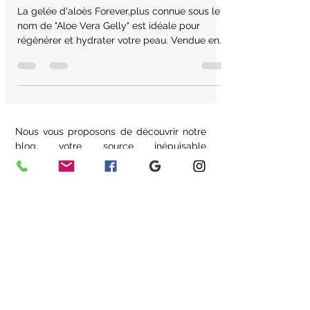
quotidien !
La gelée d'aloès Forever,plus connue sous le
nom de "Aloe Vera Gelly" est idéale pour
régénérer et hydrater votre peau. Vendue en
ligne.
Nous vous proposons de découvrir notre
blog, votre source inépuisable
d'informations sur le bien-être et la vie
équilibrée.
Nos articles riches en conseils pratiques
et tendances actuelles sont là pour vous
accompagner dans votre parcours vers
une meilleure santé.
Que vous recherchiez des conseils