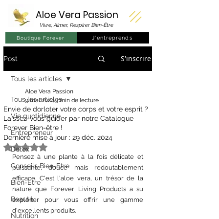
Aloe Vera
Passion
Vivre, Aimer, Respirer Bien-Être
J'entreprends
Boutique Forever
S'inscrire
Post
Tous les articles
Aloe Vera Passion
Tous les articles
9 mai 2024
3 min de lecture
Envie de dorloter votre corps et votre esprit ?
Vie quotidienne
Laissez-vous guider par notre Catalogue
Forever Bien-être !
Entrepreneur
Dernière mise à jour :
29 déc. 2024
Noté NaN étoiles sur 5.
Détox
Pensez à une plante à la fois délicate et 
Conseils Bien-Etre
puissante, douce mais redoutablement 
efficace. C'est l'aloe vera, un trésor de la 
Bien-Etre
nature que Forever Living Products a su 
Beauté
exploiter pour vous offrir une gamme 
d'excellents produits.
Nutrition