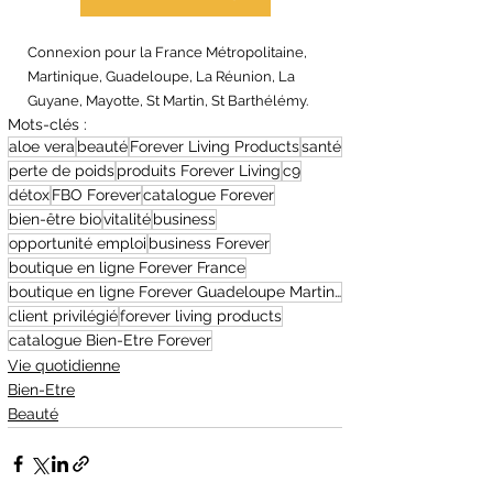
Connexion pour la France Métropolitaine, 
Martinique, Guadeloupe, La Réunion, La 
Guyane, Mayotte, St Martin, St Barthélémy.
Mots-clés :
aloe vera
beauté
Forever Living Products
santé
perte de poids
produits Forever Living
c9
détox
FBO Forever
catalogue Forever
bien-être bio
vitalité
business
opportunité emploi
business Forever
boutique en ligne Forever France
boutique en ligne Forever Guadeloupe Martinique
client privilégié
forever living products
catalogue Bien-Etre Forever
Vie quotidienne
Bien-Etre
Beauté