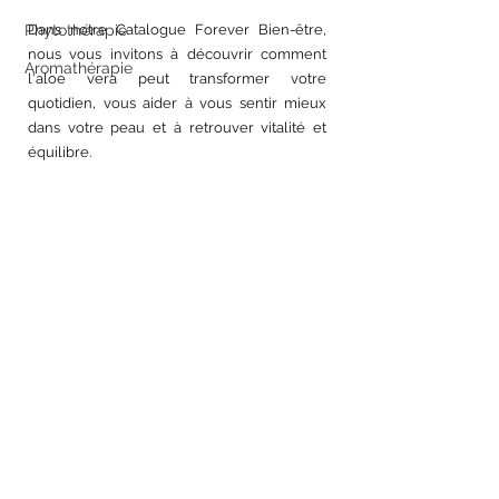
Phytothérapie
Dans notre Catalogue Forever Bien-être, 
nous vous invitons à découvrir comment 
Aromathérapie
l'aloe vera peut transformer votre 
quotidien, vous aider à vous sentir mieux 
dans votre peau et à retrouver vitalité et 
équilibre.